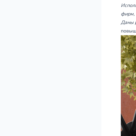
Исполь
фирм,
Даны 
повыше