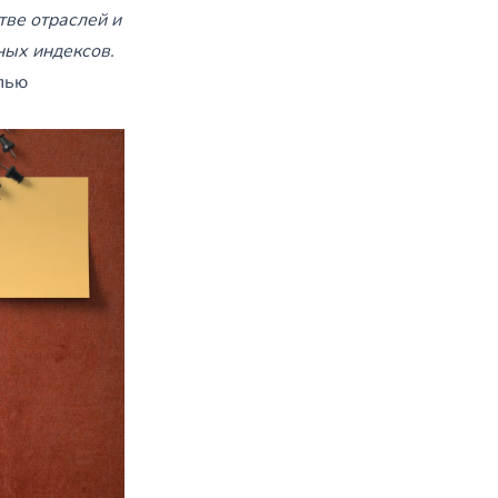
тве отраслей и
ных индексов.
лью