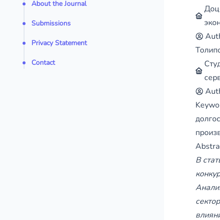
About the Journal
Доц
эко
Submissions
Aut
Privacy Statement
Толип
Contact
Сту
сер
Aut
Keywo
долго
произв
Abstra
В стат
конкур
Анали
сектор
влиян