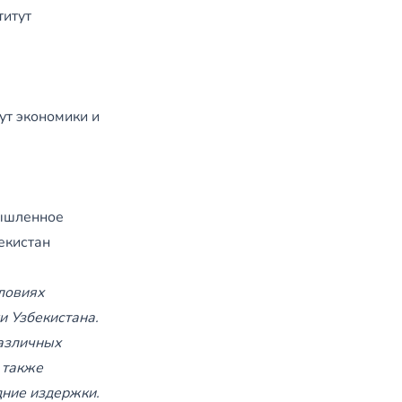
титут
ут экономики и
мышленное
екистан
словиях
и Узбекистана.
различных
 также
дние издержки.