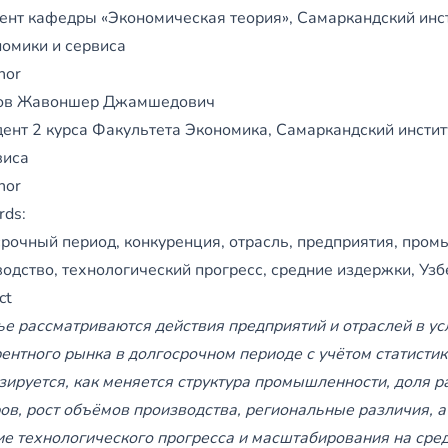
ент кафедры «Экономическая теория», Самаркандский инс
номики и сервиса
hor
ов Жавоншер Джамшедович
дент 2 курса Факультета Экономика, Самаркандский инстит
виса
hor
rds:
срочный период, конкуренция, отрасль, предприятия, про
одство, технологический прогресс, средние издержки, Узб
ct
ье рассматриваются действия предприятий и отраслей в у
ентного рынка в долгосрочном периоде с учётом статистик
зируется, как меняется структура промышленности, доля 
ов, рост объёмов производства, региональные различия, а
ие технологического прогресса и масштабирования на сре