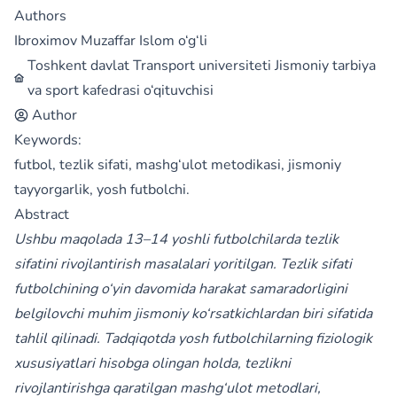
Authors
Ibroximov Muzaffar Islom o‘g‘li
Toshkent davlat Transport universiteti Jismoniy tarbiya
va sport kafedrasi o‘qituvchisi
Author
Keywords:
futbol, tezlik sifati, mashg‘ulot metodikasi, jismoniy
tayyorgarlik, yosh futbolchi.
Abstract
Ushbu maqolada 13–14 yoshli futbolchilarda tezlik
sifatini rivojlantirish masalalari yoritilgan. Tezlik sifati
futbolchining o‘yin davomida harakat samaradorligini
belgilovchi muhim jismoniy ko‘rsatkichlardan biri sifatida
tahlil qilinadi. Tadqiqotda yosh futbolchilarning fiziologik
xususiyatlari hisobga olingan holda, tezlikni
rivojlantirishga qaratilgan mashg‘ulot metodlari,