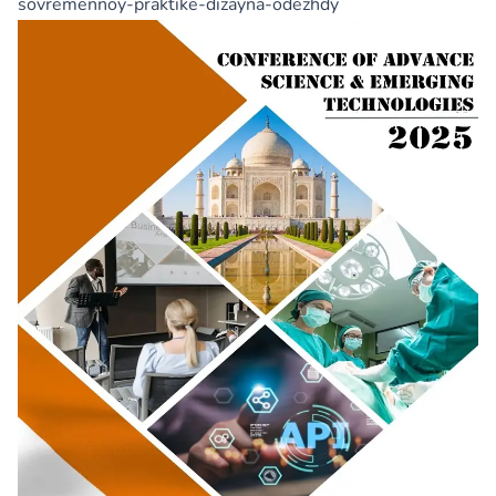
sovremennoy-praktike-dizayna-odezhdy